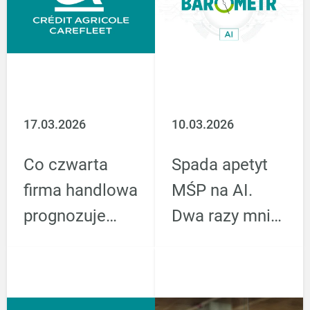
17.03.2026
10.03.2026
Co czwarta
Spada apetyt
firma handlowa
MŚP na AI.
prognozuje
Dwa razy mniej
wyższą
firm planuje
sprzedaż. Co
zwiększać
trzecia
inwestycje niż