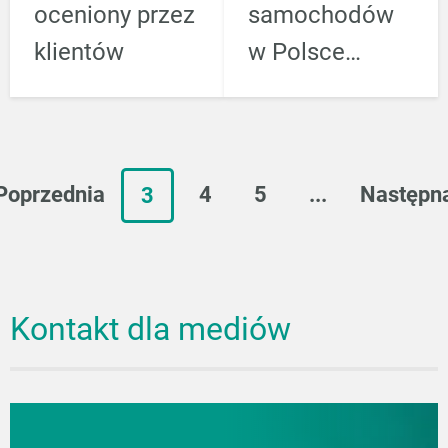
oceniony przez
samochodów
klientów
w Polsce
rośnie szybciej
niż w UE. W
2026 roku
Poprzednia
4
5
...
Następn
3
limity
podatkowe i
chińska wojna
cenowa
Kontakt dla mediów
podniosą
poprzeczkę