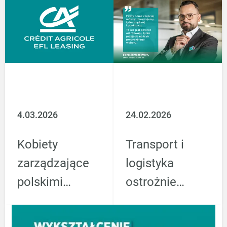
zapowiada
w ubiegłym
ograniczenie
roku
inwestycji
4.03.2026
24.02.2026
Kobiety
Transport i
zarządzające
logistyka
polskimi
ostrożnie
firmami
zaczynają
częściej
nowy rok.