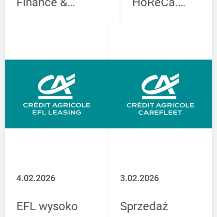
Finance &
HoReCa.
Mobility
Barometr
podpisują
EFL z
ogólnoeuropejską
najlepszym
umowę
wynikiem od
partnerską
4 lat.
dotyczącą
finansowania
samochodów i
motocykli
4.02.2026
3.02.2026
japońskiego
producenta
EFL wysoko
Sprzedaż