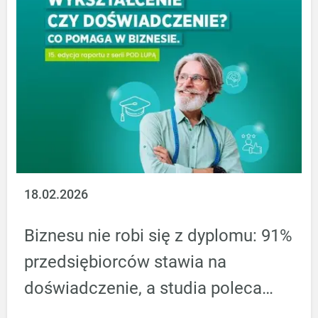
doceniają
Prognozują
wykształcenie
wzrost
wyższe i
zamówień i
rozwój
mniejsze
kompetencji
inwestycje
18.02.2026
Biznesu nie robi się z dyplomu: 91%
przedsiębiorców stawia na
doświadczenie, a studia poleca
tylko 43%