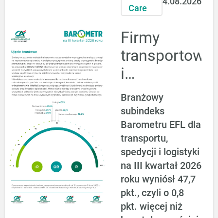
4.08.2026
Care
Firmy
transportowe
i
logistyczne
Branżowy
powoli
subindeks
ruszają z
Barometru EFL dla
transportu,
miejsca.
spedycji i logistyki
Sprzedaż
na III kwartał 2026
odbija, ale
roku wyniósł 47,7
pkt., czyli o 0,8
inwestycje
pkt. więcej niż
nadal na