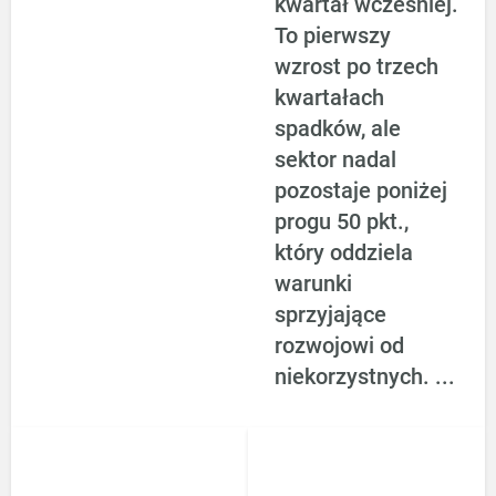
kwartał wcześniej.
hamulcu
To pierwszy
wzrost po trzech
kwartałach
spadków, ale
sektor nadal
pozostaje poniżej
progu 50 pkt.,
który oddziela
warunki
sprzyjające
rozwojowi od
niekorzystnych. ...