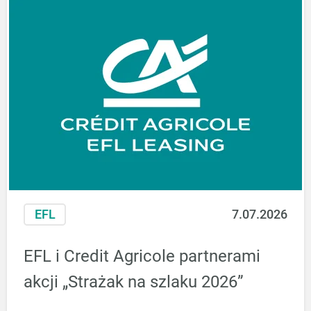
Prognozy
nastrojów
najniższe od
wyhamował
prawie dwóch
lat
EFL
7.07.2026
EFL i Credit Agricole partnerami
akcji „Strażak na szlaku 2026”