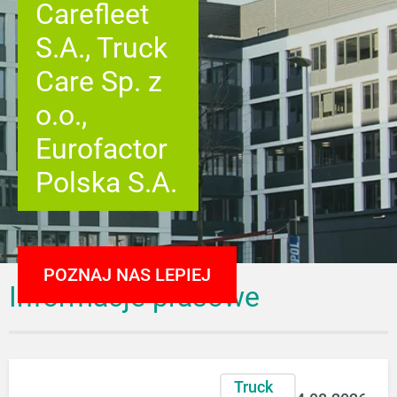
Carefleet
S.A., Truck
Care Sp. z
o.o.,
Eurofactor
Polska S.A.
POZNAJ NAS LEPIEJ
Informacje prasowe
Truck