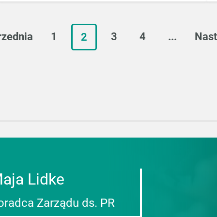
największą korektą
rzednia
1
3
4
...
Nas
2
aja Lidke
oradca Zarządu ds. PR