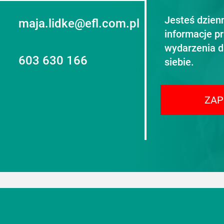
Jesteś dzien
maja.lidke@efl.com.pl
informacje p
wydarzenia d
603 630 166
siebie.
ZAP